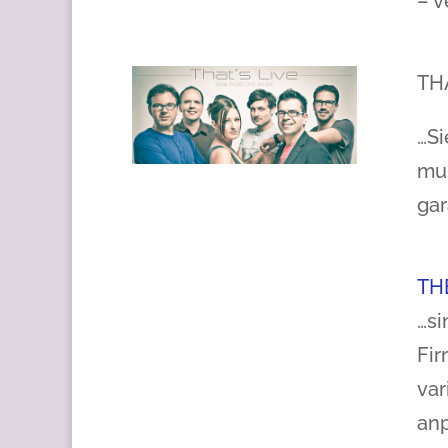
– v
THA
…Si
mus
gar
TH
…si
Fir
var
an