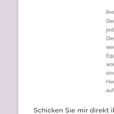
Duo
Die
jed
Die
wen
Equ
wol
ein
Her
auf
Schicken Sie mir direkt 