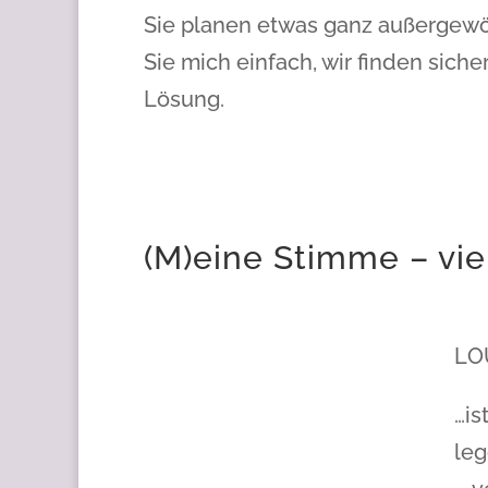
Sie planen etwas ganz außergew
Sie mich einfach, wir finden sich
Lösung.
(M)eine Stimme – vie
LO
…is
leg