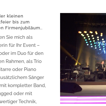
er kleinen
tfeier bis zum
n Firmenjubiläum..
n Sie mich als
rin für Ihr Event –
oder im Duo für den
en Rahmen, als Trio
itarre oder Piano
zusätzlichem Sänger
mit kompletter Band,
ugged oder mit
ertiger Technik,